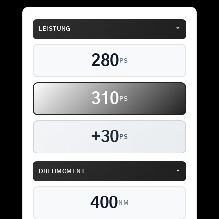
⌄
LEISTUNG
280
PS
310
PS
+30
PS
⌄
DREHMOMENT
400
NM