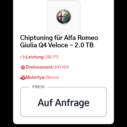
Warenkorb
Suche
Chiptuning für Alfa Romeo
nach:
Giulia Q4 Veloce - 2.0 TB
Leistung:
280 PS
Drehmoment:
400 NM
Motortyp:
Benzin
PREIS
Auf Anfrage