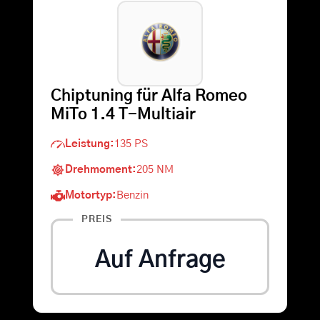
Warenkorb
Suche
Chiptuning für Alfa Romeo
nach:
MiTo 1.4 T-Multiair
Leistung:
135 PS
Drehmoment:
205 NM
Motortyp:
Benzin
PREIS
Auf Anfrage