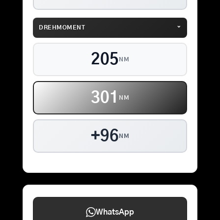
⌄
DREHMOMENT
205
NM
301
NM
+96
NM
WhatsApp