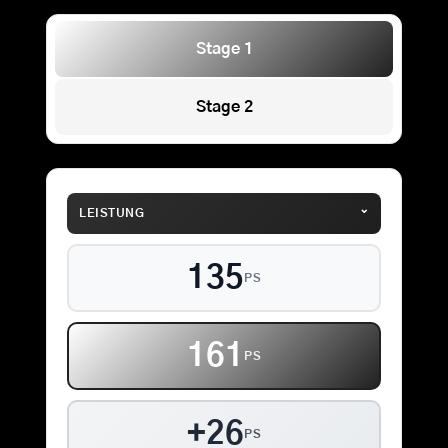
Stage 1
Stage 2
⌄
LEISTUNG
135
PS
161
PS
+26
PS