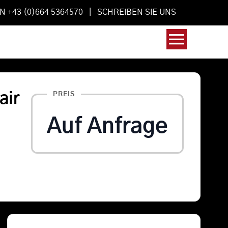
AN +43 (0)664 5364570 |
SCHREIBEN SIE UNS
Toggl
Navig
air
PREIS
Auf Anfrage