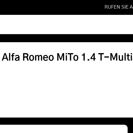
RUFEN SIE 
 2016
❯
1.4 T-Multiair QV
Softwareoptimierung
 Alfa Romeo MiTo 1.4 T-Multi
Shop
FAQ
Referenzen
Leistungen