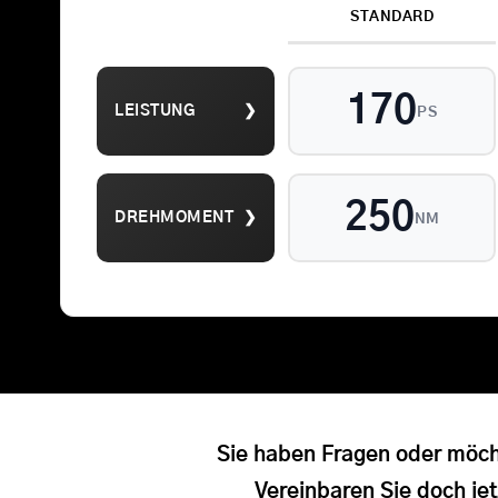
STANDARD
170
LEISTUNG
❯
PS
Suche
nach:
250
DREHMOMENT
❯
NM
Sie haben Fragen oder möch
Vereinbaren Sie doch jet