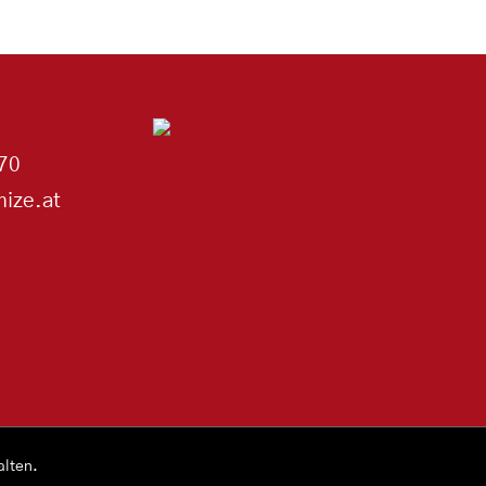
70
ize.at
alten.