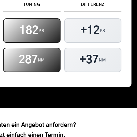
TUNING
DIFFERENZ
Kontakt
Warenkorb
182
+12
PS
PS
287
+37
NM
NM
ten ein Angebot anfordern?
zt einfach einen Termin.