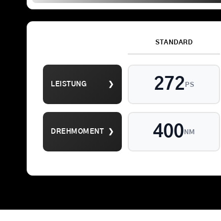
STANDARD
Suche
272
LEISTUNG
❯
nach:
PS
400
DREHMOMENT
❯
NM