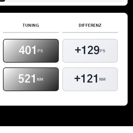
Kontakt
TUNING
DIFFERENZ
Warenkorb
401
+129
PS
PS
521
+121
NM
NM