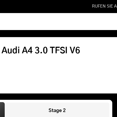
RUFEN SIE 
015
❯
3.0 TFSI V6
Softwareoptimierung
 Audi A4 3.0 TFSI V6
Shop
FAQ
Referenzen
Leistungen
Stage 2