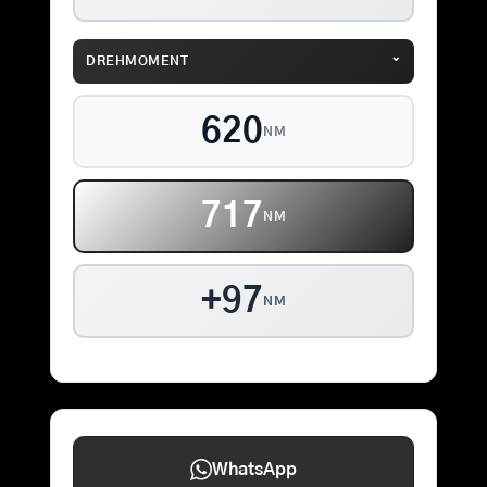
⌄
DREHMOMENT
620
NM
717
NM
+97
NM
WhatsApp