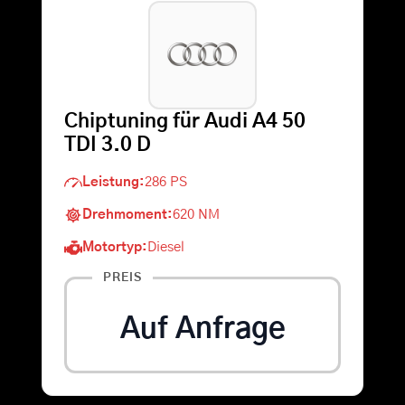
Warenkorb
Suche
Chiptuning für Audi A4 50
nach:
TDI 3.0 D
Leistung:
286 PS
Drehmoment:
620 NM
Motortyp:
Diesel
PREIS
Auf Anfrage