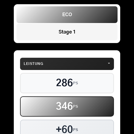
ECO
Stage 1
⌄
LEISTUNG
286
PS
346
PS
+60
PS