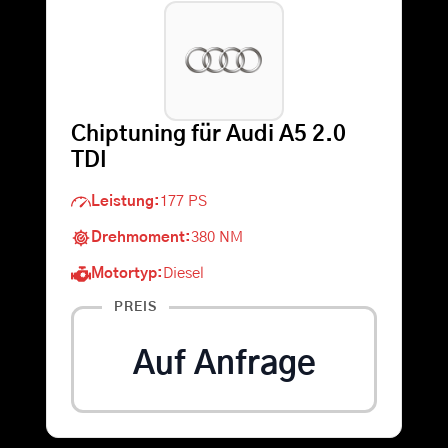
Warenkorb
Suche
Chiptuning für Audi A5 2.0
nach:
TDI
Leistung:
177 PS
Drehmoment:
380 NM
Motortyp:
Diesel
PREIS
Auf Anfrage