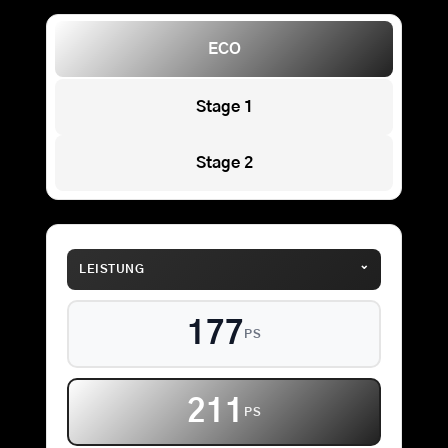
ECO
Stage 1
Stage 2
⌄
LEISTUNG
177
PS
211
PS