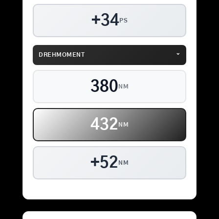
+34
PS
⌄
DREHMOMENT
380
NM
432
NM
+52
NM