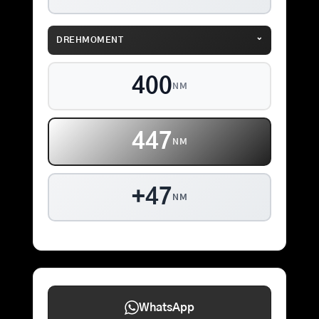
⌄
DREHMOMENT
400
NM
447
NM
+47
NM
WhatsApp