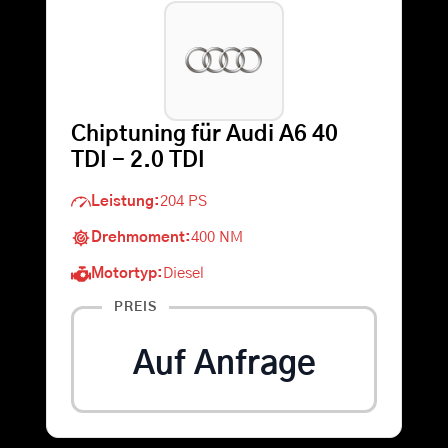
Warenkorb
Suche
Chiptuning für Audi A6 40
nach:
TDI - 2.0 TDI
Leistung:
204 PS
Drehmoment:
400 NM
Motortyp:
Diesel
PREIS
Auf Anfrage