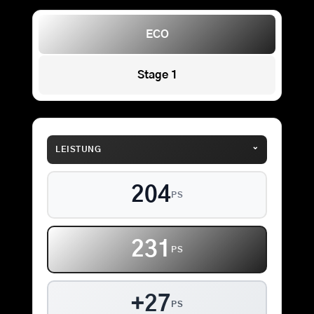
ECO
Stage 1
⌄
LEISTUNG
204
PS
231
PS
+27
PS