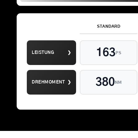
STANDARD
Suche
163
LEISTUNG
❯
nach:
PS
380
DREHMOMENT
❯
NM