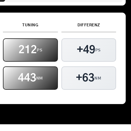
Kontakt
TUNING
DIFFERENZ
Warenkorb
212
+49
PS
PS
443
+63
NM
NM