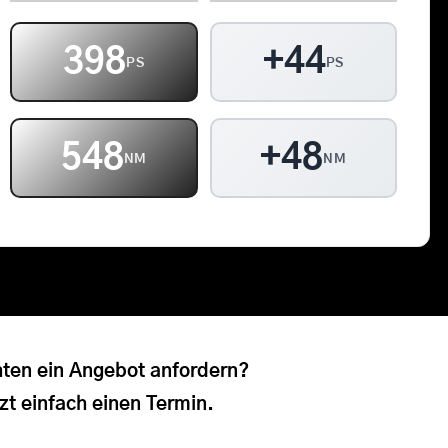
Kontakt
398
+44
PS
PS
Warenkorb
548
+48
NM
NM
ten ein Angebot anfordern?
zt einfach einen Termin.