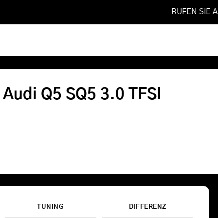
RUFEN SIE 
019
❯
SQ5 3.0 TFSI
Softwareoptimierung
r Audi Q5 SQ5 3.0 TFSI
Shop
FAQ
Referenzen
Leistungen
TUNING
DIFFERENZ