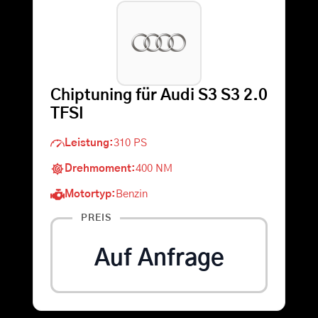
Warenkorb
Suche
Chiptuning für Audi S3 S3 2.0
nach:
TFSI
Leistung:
310 PS
Drehmoment:
400 NM
Motortyp:
Benzin
PREIS
Auf Anfrage