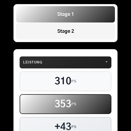
Stage 1
Stage 2
⌄
LEISTUNG
310
PS
353
PS
+43
PS