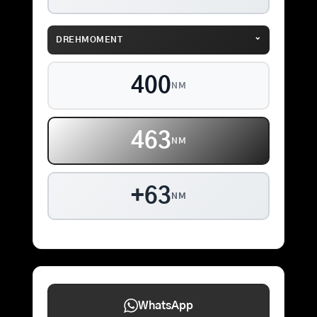
⌄
DREHMOMENT
400
NM
463
NM
+63
NM
WhatsApp