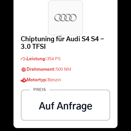
Warenkorb
Suche
Chiptuning für Audi S4 S4 -
nach:
3.0 TFSI
Leistung:
354 PS
Drehmoment:
500 NM
Motortyp:
Benzin
PREIS
Auf Anfrage