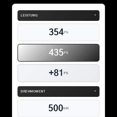
⌄
LEISTUNG
354
PS
435
PS
+81
PS
⌄
DREHMOMENT
500
NM