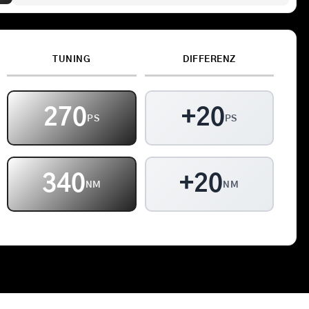
Kontakt
TUNING
DIFFERENZ
Warenkorb
270
+20
PS
PS
340
+20
NM
NM