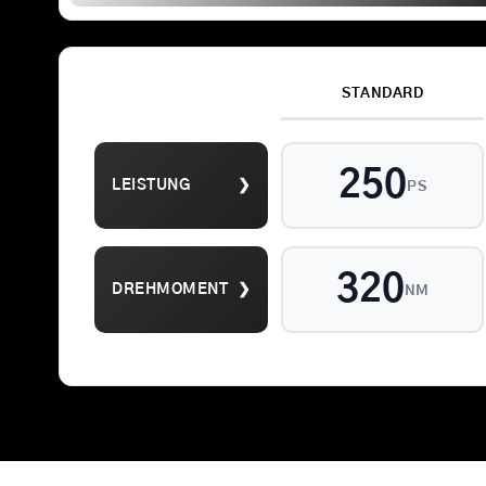
STANDARD
Suche
250
LEISTUNG
❯
nach:
PS
320
DREHMOMENT
❯
NM