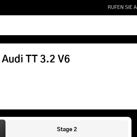
RUFEN SIE 
2006
❯
3.2 V6
Softwareoptimierung
 Audi TT 3.2 V6
Shop
FAQ
Referenzen
Leistungen
Stage 2