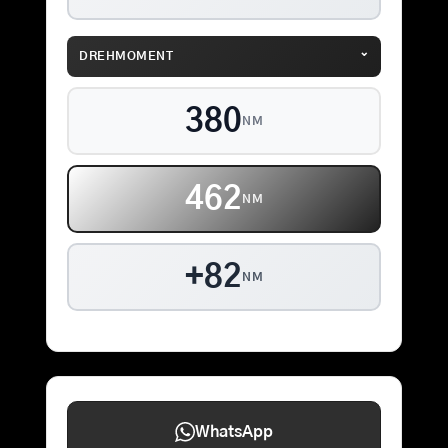
⌄
DREHMOMENT
380
NM
462
NM
+82
NM
WhatsApp