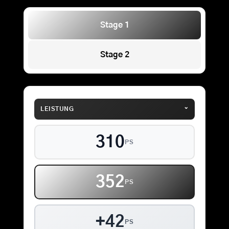
Stage 1
Stage 2
⌄
LEISTUNG
310
PS
352
PS
+42
PS