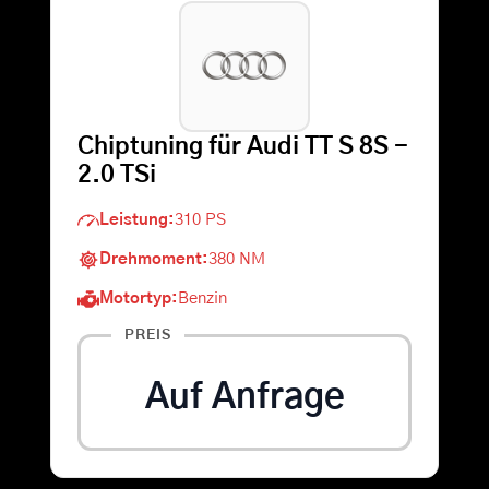
Warenkorb
Suche
Chiptuning für Audi TT S 8S -
nach:
2.0 TSi
Leistung:
310 PS
Drehmoment:
380 NM
Motortyp:
Benzin
PREIS
Auf Anfrage