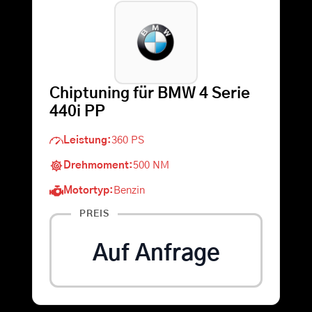
Warenkorb
Suche
Chiptuning für BMW 4 Serie
nach:
440i PP
Leistung:
360 PS
Drehmoment:
500 NM
Motortyp:
Benzin
PREIS
Auf Anfrage