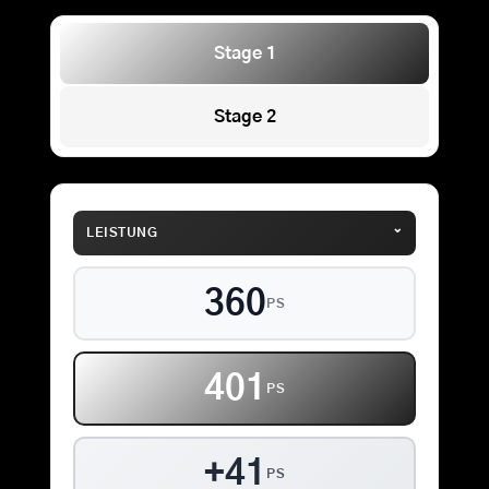
Stage 1
Stage 2
⌄
LEISTUNG
360
PS
401
PS
+41
PS