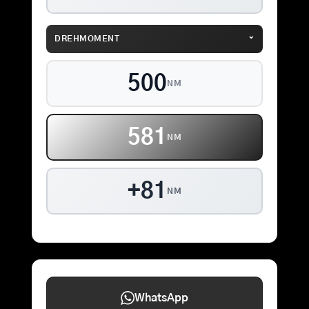
⌄
DREHMOMENT
500
NM
581
NM
+81
NM
WhatsApp