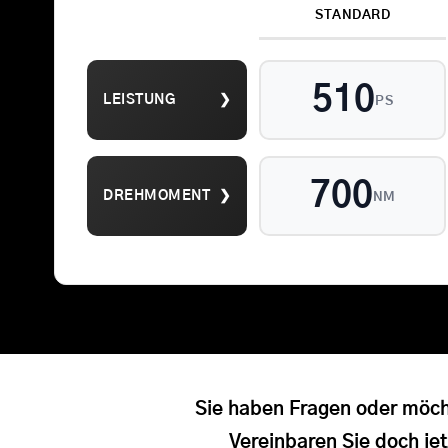
STANDARD
510
LEISTUNG
❯
PS
Suche
nach:
700
DREHMOMENT
❯
NM
Sie haben Fragen oder möch
Vereinbaren Sie doch jet