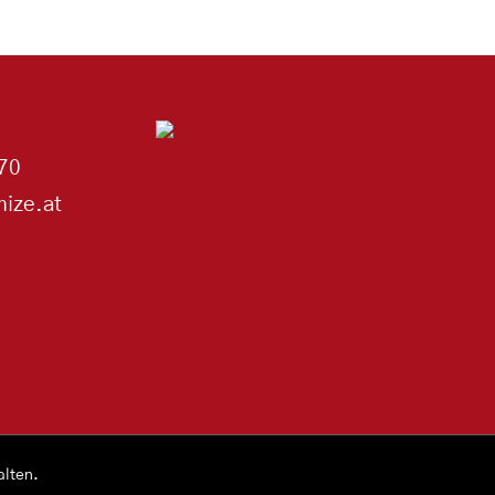
70
ize.at
alten.