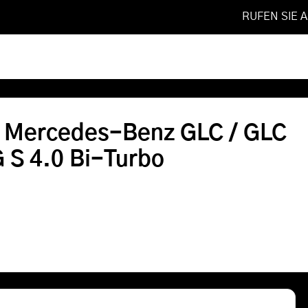
RUFEN SIE 
upe
❯
ab 2019
❯
63 AMG S 4.0 Bi-Turbo
Softwareoptimierung
r Mercedes-Benz GLC / GLC
Shop
 S 4.0 Bi-Turbo
FAQ
Referenzen
Leistungen