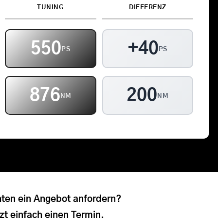
TUNING
DIFFERENZ
Kontakt
Warenkorb
550
+40
PS
PS
900
200
NM
NM
ten ein Angebot anfordern?
zt einfach einen Termin.