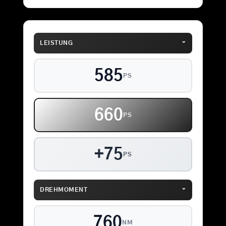
⌄
LEISTUNG
585
PS
660
PS
+75
PS
⌄
DREHMOMENT
760
NM