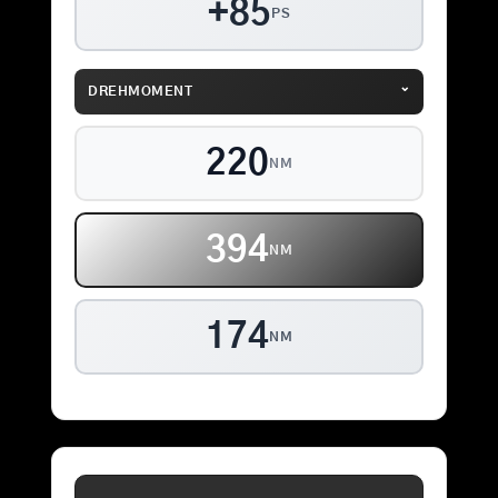
+85
PS
⌄
DREHMOMENT
220
NM
394
NM
174
NM