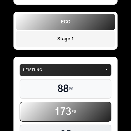
ECO
Stage 1
⌄
LEISTUNG
88
PS
173
PS