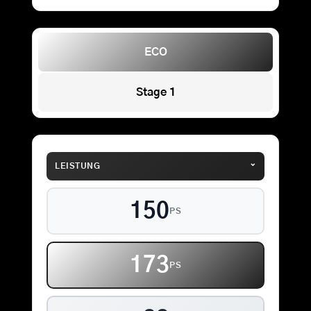
ECO
Stage 1
⌄
LEISTUNG
150
PS
173
PS