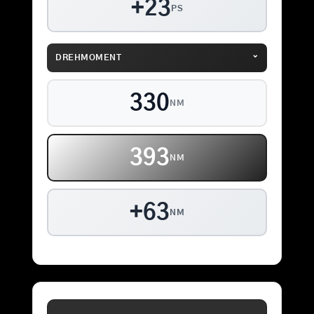
+23
PS
⌄
DREHMOMENT
330
NM
393
NM
+63
NM