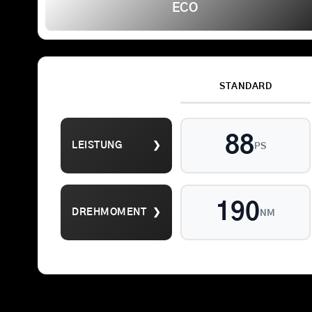
ECO
STANDARD
Suche
nach:
88
LEISTUNG
❯
PS
190
DREHMOMENT
❯
NM