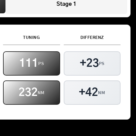
Stage 1
Kontakt
Warenkorb
TUNING
DIFFERENZ
111
+23
PS
PS
232
+42
NM
NM