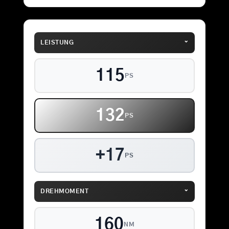
⌄
LEISTUNG
115
PS
132
PS
+17
PS
⌄
DREHMOMENT
160
NM