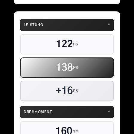
⌄
LEISTUNG
122
PS
138
PS
+16
PS
⌄
DREHMOMENT
160
NM