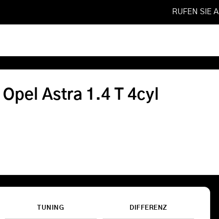
RUFEN SIE 
019
❯
1.4 T 4cyl
Softwareoptimierung
 Opel Astra 1.4 T 4cyl
Shop
FAQ
Referenzen
Leistungen
TUNING
DIFFERENZ