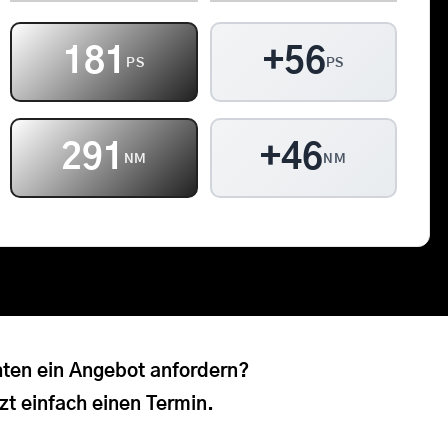
Kontakt
181
+56
PS
PS
Warenkorb
291
+46
NM
NM
ten ein Angebot anfordern?
zt einfach einen Termin.