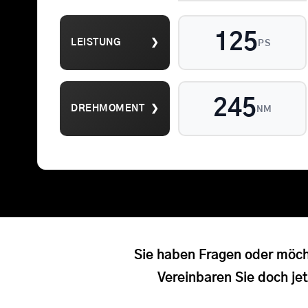
125
LEISTUNG
❯
PS
Suche
245
DREHMOMENT
❯
NM
nach:
Sie haben Fragen oder möch
Vereinbaren Sie doch jet