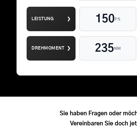
150
LEISTUNG
❯
PS
Suche
235
DREHMOMENT
❯
NM
nach:
Sie haben Fragen oder möch
Vereinbaren Sie doch jet