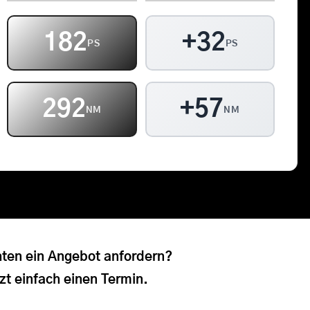
Kontakt
182
+32
PS
PS
Warenkorb
292
+57
NM
NM
ten ein Angebot anfordern?
zt einfach einen Termin.