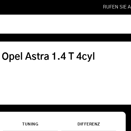
RUFEN SIE 
019
❯
1.4 T 4cyl
Softwareoptimierung
 Opel Astra 1.4 T 4cyl
Shop
FAQ
Referenzen
Leistungen
TUNING
DIFFERENZ