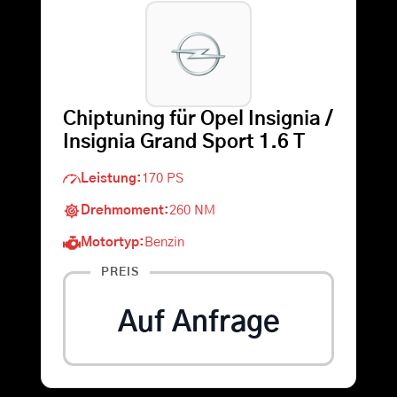
Warenkorb
Suche
Chiptuning für Opel Insignia /
nach:
Insignia Grand Sport 1.6 T
Leistung:
170 PS
Drehmoment:
260 NM
Motortyp:
Benzin
PREIS
Auf Anfrage