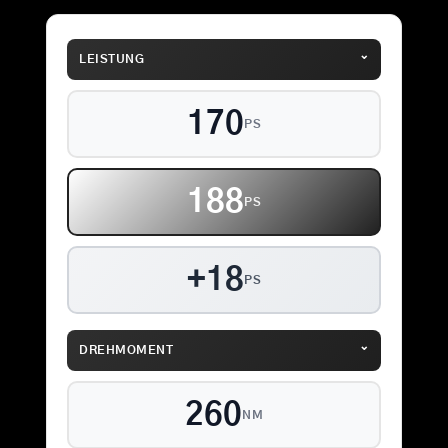
⌄
LEISTUNG
170
PS
188
PS
+18
PS
⌄
DREHMOMENT
260
NM