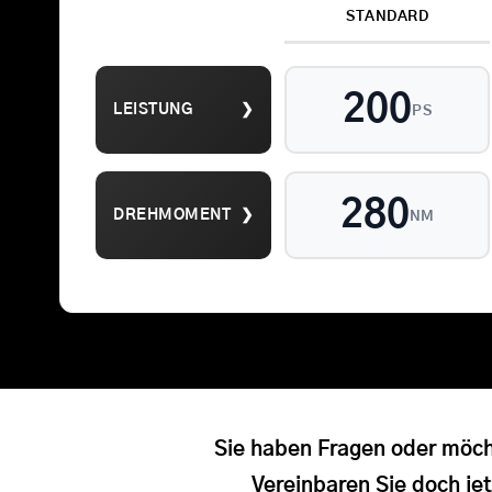
STANDARD
200
LEISTUNG
❯
PS
Suche
nach:
280
DREHMOMENT
❯
NM
Sie haben Fragen oder möch
Vereinbaren Sie doch jet