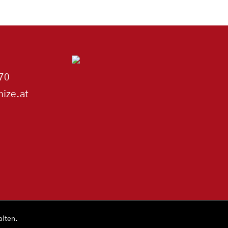
70
ize.at
alten.