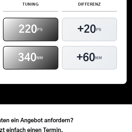
TUNING
DIFFERENZ
Kontakt
Warenkorb
220
+20
PS
PS
340
+60
NM
NM
ten ein Angebot anfordern?
zt einfach einen Termin.