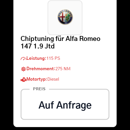
Warenkorb
Suche
Chiptuning für Alfa Romeo
nach:
147 1.9 Jtd
Leistung:
115 PS
Drehmoment:
275 NM
Motortyp:
Diesel
PREIS
Auf Anfrage