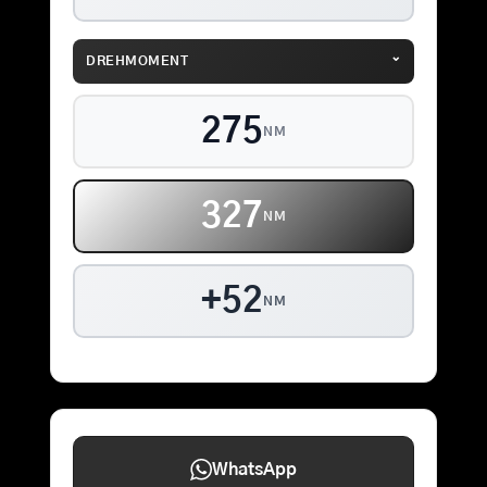
⌄
DREHMOMENT
275
NM
327
NM
+52
NM
WhatsApp