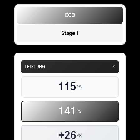
ECO
Stage 1
⌄
LEISTUNG
115
PS
141
PS
+26
PS