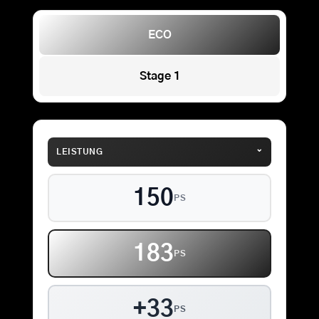
ECO
Stage 1
⌄
LEISTUNG
150
PS
183
PS
+33
PS