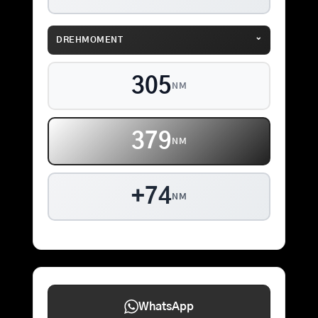
⌄
DREHMOMENT
305
NM
379
NM
+74
NM
WhatsApp