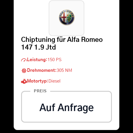
Warenkorb
Suche
Chiptuning für Alfa Romeo
nach:
147 1.9 Jtd
Leistung:
150 PS
Drehmoment:
305 NM
Motortyp:
Diesel
PREIS
Auf Anfrage