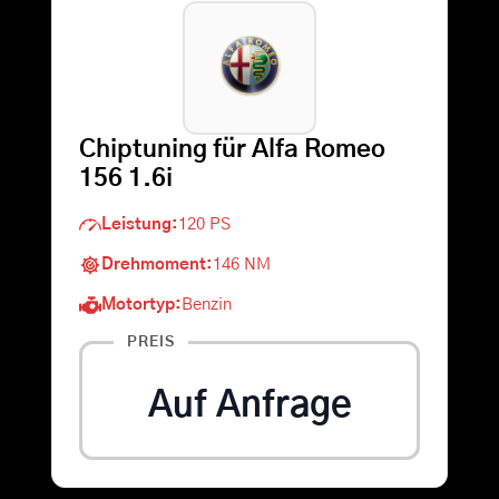
Warenkorb
Suche
Chiptuning für Alfa Romeo
nach:
156 1.6i
Leistung:
120 PS
Drehmoment:
146 NM
Motortyp:
Benzin
PREIS
Auf Anfrage