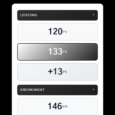
⌄
LEISTUNG
120
PS
133
PS
+13
PS
⌄
DREHMOMENT
146
NM