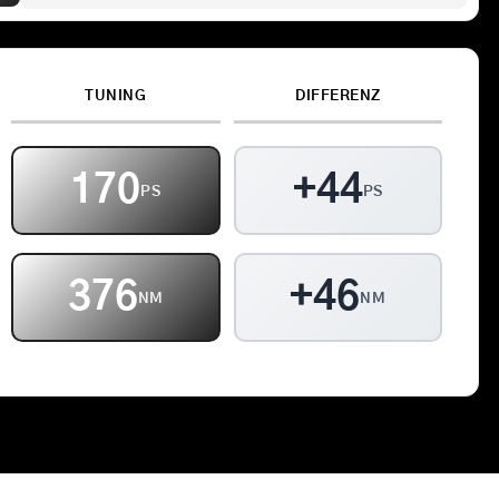
Kontakt
TUNING
DIFFERENZ
Warenkorb
170
+44
PS
PS
376
+46
NM
NM