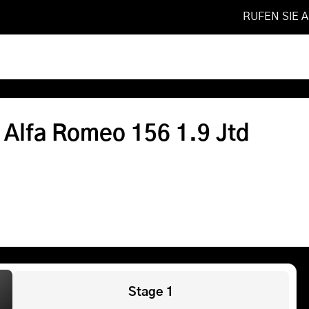
RUFEN SIE 
5
❯
1.9 Jtd
Softwareoptimierung
 Alfa Romeo 156 1.9 Jtd
Shop
FAQ
Referenzen
Leistungen
Stage 1