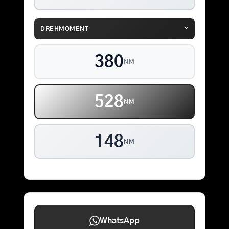
⌄
DREHMOMENT
380
NM
528
NM
148
NM
WhatsApp