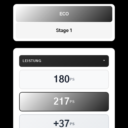
ECO
Stage 1
⌄
LEISTUNG
180
PS
217
PS
+37
PS