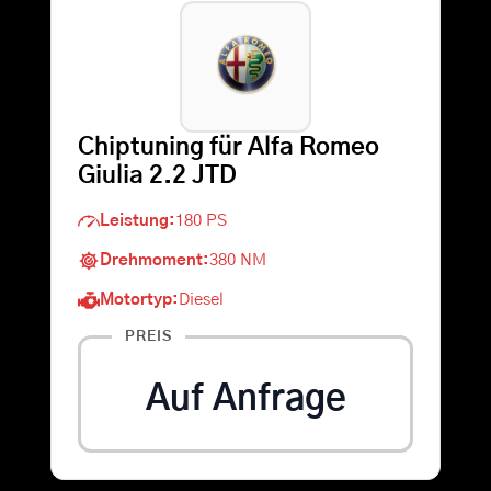
Warenkorb
Suche
Chiptuning für Alfa Romeo
nach:
Giulia 2.2 JTD
Leistung:
180 PS
Drehmoment:
380 NM
Motortyp:
Diesel
PREIS
Auf Anfrage