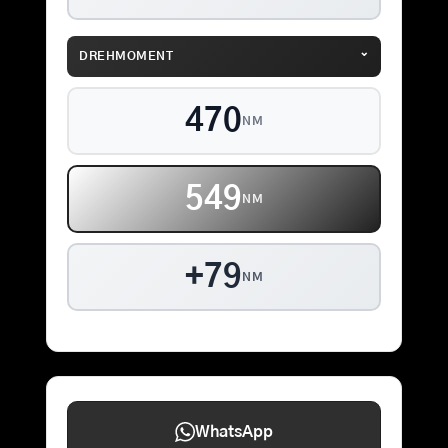
⌄
DREHMOMENT
470
NM
549
NM
+79
NM
WhatsApp