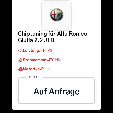
Warenkorb
Suche
Chiptuning für Alfa Romeo
nach:
Giulia 2.2 JTD
Leistung:
210 PS
Drehmoment:
470 NM
Motortyp:
Diesel
PREIS
Auf Anfrage