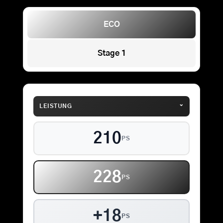
ECO
Stage 1
⌄
LEISTUNG
210
PS
228
PS
+18
PS