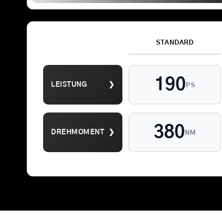
STANDARD
Suche
190
LEISTUNG
❯
nach:
PS
380
DREHMOMENT
❯
NM