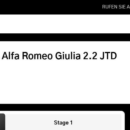
RUFEN SIE 
020
❯
2.2 JTD
Softwareoptimierung
 Alfa Romeo Giulia 2.2 JTD
Shop
FAQ
Referenzen
Leistungen
Stage 1