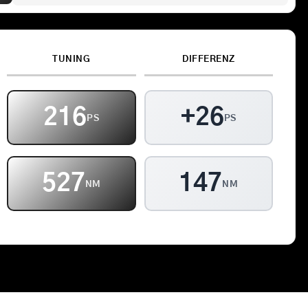
Kontakt
TUNING
DIFFERENZ
Warenkorb
216
+26
PS
PS
527
147
NM
NM