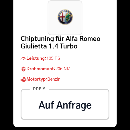
Warenkorb
Suche
Chiptuning für Alfa Romeo
nach:
Giulietta 1.4 Turbo
Leistung:
105 PS
Drehmoment:
206 NM
Motortyp:
Benzin
PREIS
Auf Anfrage