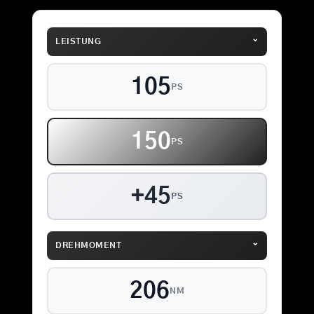
⌄
LEISTUNG
105
PS
150
PS
+45
PS
⌄
DREHMOMENT
206
NM