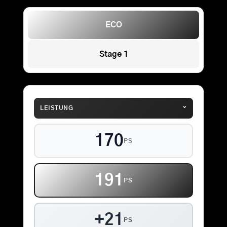
ECO
Stage 1
⌄
LEISTUNG
170
PS
191
PS
+21
PS