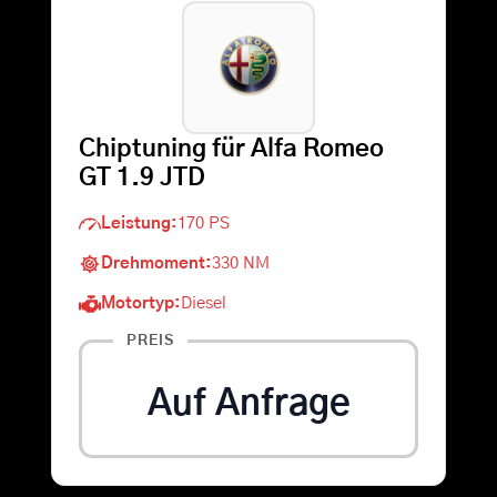
Warenkorb
Suche
Chiptuning für Alfa Romeo
nach:
GT 1.9 JTD
Leistung:
170 PS
Drehmoment:
330 NM
Motortyp:
Diesel
PREIS
Auf Anfrage