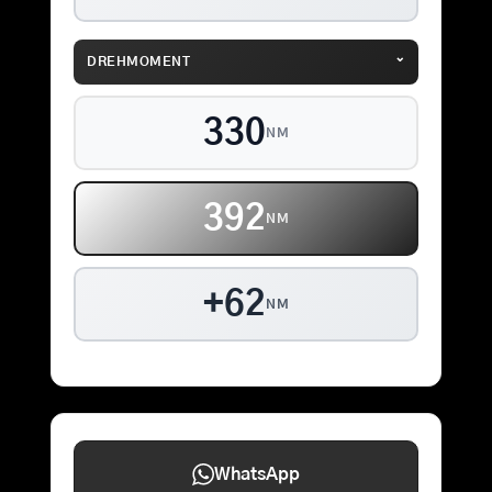
⌄
DREHMOMENT
330
NM
392
NM
+62
NM
WhatsApp