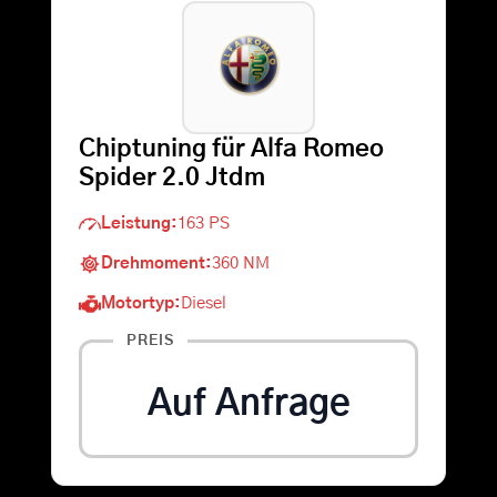
Warenkorb
Suche
Chiptuning für Alfa Romeo
nach:
Spider 2.0 Jtdm
Leistung:
163 PS
Drehmoment:
360 NM
Motortyp:
Diesel
PREIS
Auf Anfrage