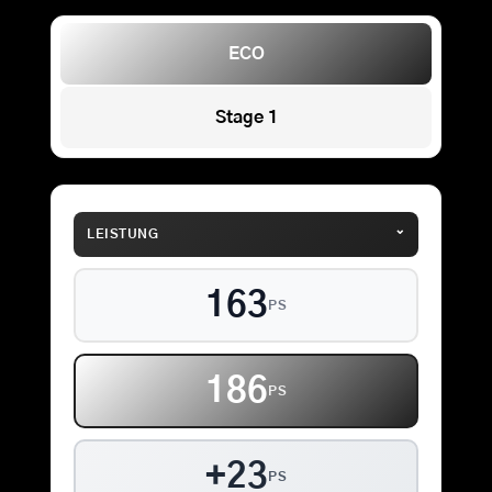
ECO
Stage 1
⌄
LEISTUNG
163
PS
186
PS
+23
PS