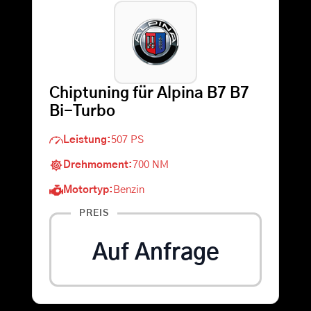
Warenkorb
Suche
Chiptuning für Alpina B7 B7
nach:
Bi-Turbo
Leistung:
507 PS
Drehmoment:
700 NM
Motortyp:
Benzin
PREIS
Auf Anfrage