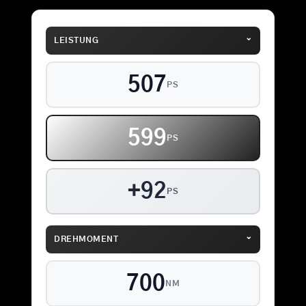
⌄
LEISTUNG
507
PS
599
PS
+92
PS
⌄
DREHMOMENT
700
NM