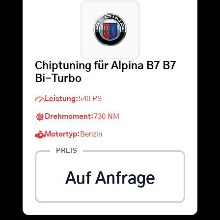
Warenkorb
Suche
Chiptuning für Alpina B7 B7
nach:
Bi-Turbo
Leistung:
540 PS
Drehmoment:
730 NM
Motortyp:
Benzin
PREIS
Auf Anfrage