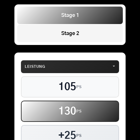
Stage 1
Stage 2
⌄
LEISTUNG
105
PS
130
PS
+25
PS