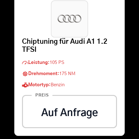
Warenkorb
Suche
Chiptuning für Audi A1 1.2
nach:
TFSI
Leistung:
105 PS
Drehmoment:
175 NM
Motortyp:
Benzin
PREIS
Auf Anfrage