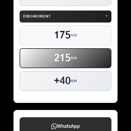
⌄
DREHMOMENT
175
NM
215
NM
+40
NM
WhatsApp