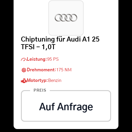
Warenkorb
Suche
Chiptuning für Audi A1 25
nach:
TFSI - 1,0T
Leistung:
95 PS
Drehmoment:
175 NM
Motortyp:
Benzin
PREIS
Auf Anfrage