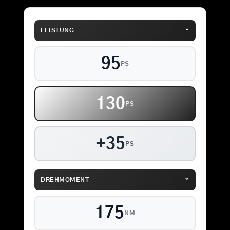
⌄
LEISTUNG
95
PS
130
PS
+35
PS
⌄
DREHMOMENT
175
NM