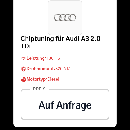
Warenkorb
Suche
Chiptuning für Audi A3 2.0
nach:
TDi
Leistung:
136 PS
Drehmoment:
320 NM
Motortyp:
Diesel
PREIS
Auf Anfrage