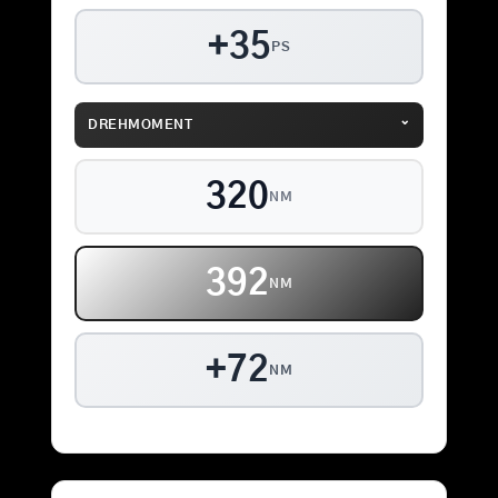
+35
PS
⌄
DREHMOMENT
320
NM
392
NM
+72
NM