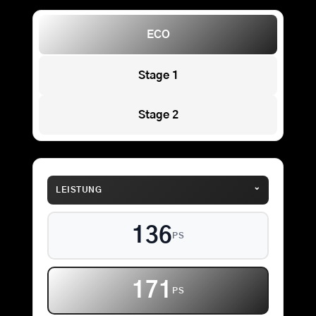
ECO
Stage 1
Stage 2
⌄
LEISTUNG
136
PS
171
PS