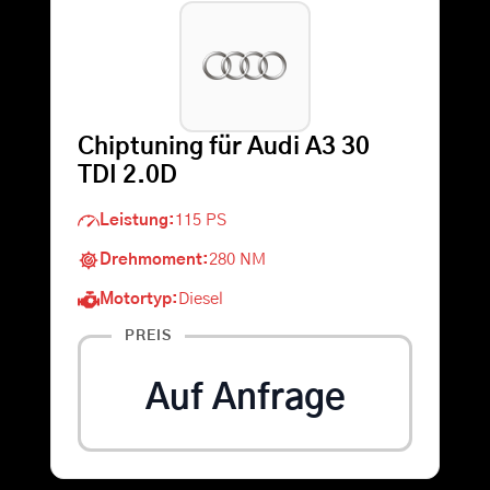
Warenkorb
Suche
Chiptuning für Audi A3 30
nach:
TDI 2.0D
Leistung:
115 PS
Drehmoment:
280 NM
Motortyp:
Diesel
PREIS
Auf Anfrage