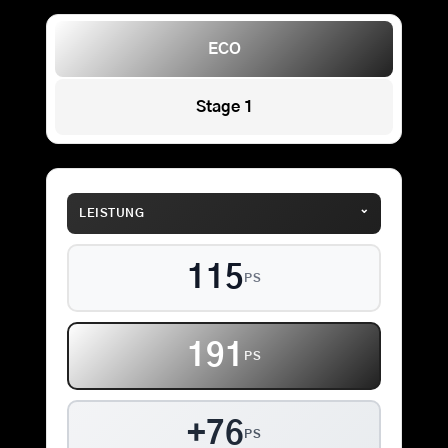
ECO
Stage 1
⌄
LEISTUNG
115
PS
191
PS
+76
PS