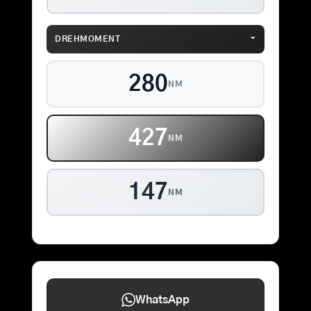
⌄
DREHMOMENT
280
NM
427
NM
147
NM
WhatsApp