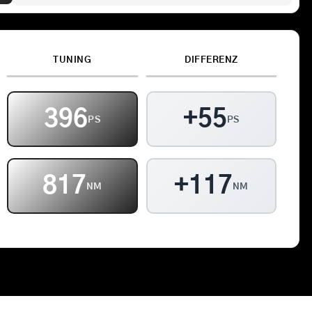
Kontakt
TUNING
DIFFERENZ
Warenkorb
396
+55
PS
PS
817
+117
NM
NM