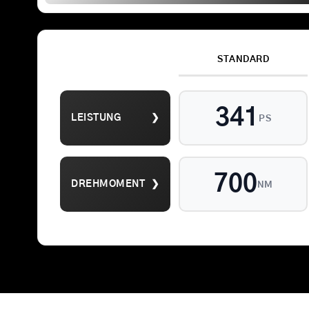
STANDARD
Suche
341
LEISTUNG
❯
nach:
PS
700
DREHMOMENT
❯
NM