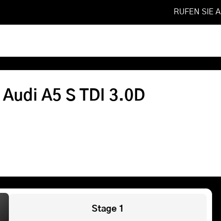
RUFEN SIE 
 TDI 3.0D
Softwareoptimierung
 Audi A5 S TDI 3.0D
Shop
FAQ
Referenzen
Leistungen
Stage 1