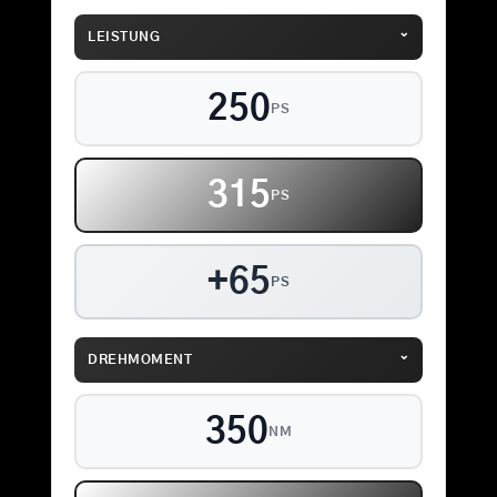
⌄
LEISTUNG
250
PS
315
PS
+65
PS
⌄
DREHMOMENT
350
NM