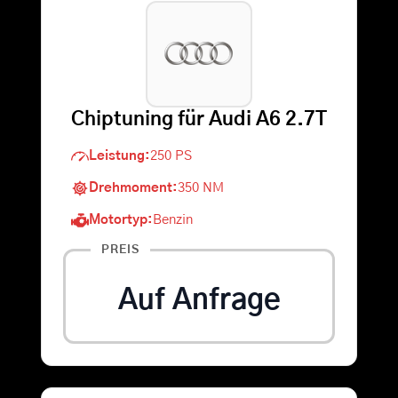
Warenkorb
Suche
Chiptuning für Audi A6 2.7T
nach:
Leistung:
250 PS
Drehmoment:
350 NM
Motortyp:
Benzin
PREIS
Auf Anfrage