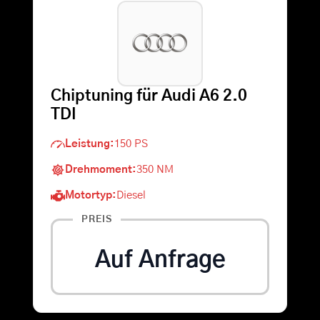
Warenkorb
Suche
Chiptuning für Audi A6 2.0
nach:
TDI
Leistung:
150 PS
Drehmoment:
350 NM
Motortyp:
Diesel
PREIS
Auf Anfrage