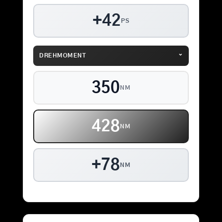
+42
PS
⌄
DREHMOMENT
350
NM
428
NM
+78
NM