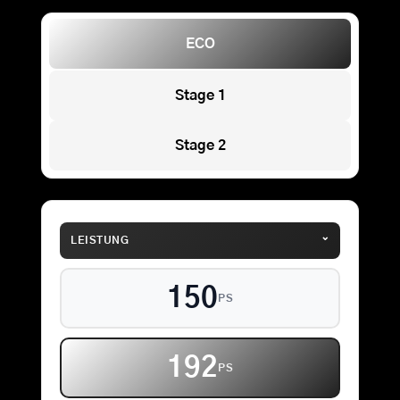
ECO
Stage 1
Stage 2
⌄
LEISTUNG
150
PS
192
PS