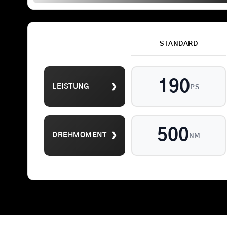
STANDARD
Suche
190
LEISTUNG
❯
nach:
PS
500
DREHMOMENT
❯
NM