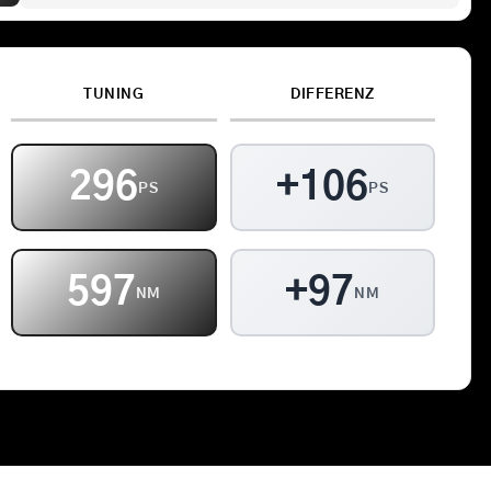
Kontakt
TUNING
DIFFERENZ
Warenkorb
296
+106
PS
PS
597
+97
NM
NM