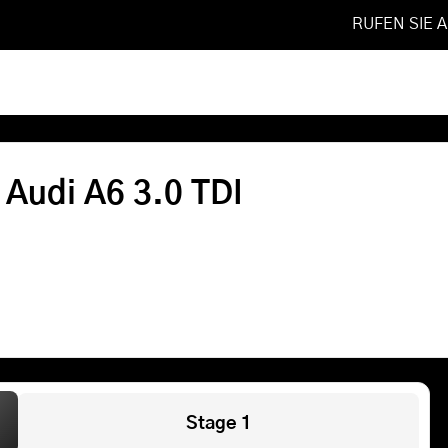
RUFEN SIE 
3.0 TDI
Softwareoptimierung
 Audi A6 3.0 TDI
Shop
FAQ
Referenzen
Leistungen
Stage 1