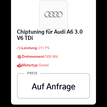
Warenkorb
Suche
Chiptuning für Audi A6 3.0
nach:
V6 TDi
Leistung:
211 PS
Drehmoment:
500 NM
Motortyp:
Diesel
PREIS
Auf Anfrage