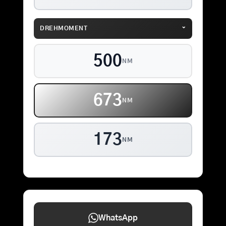
⌄
DREHMOMENT
500
NM
673
NM
173
NM
WhatsApp