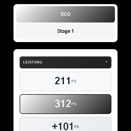
ECO
Stage 1
⌄
LEISTUNG
211
PS
312
PS
+101
PS