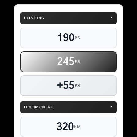
⌄
LEISTUNG
190
PS
245
PS
+55
PS
⌄
DREHMOMENT
320
NM