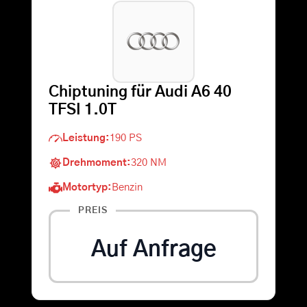
Warenkorb
Suche
Chiptuning für Audi A6 40
nach:
TFSI 1.0T
Leistung:
190 PS
Drehmoment:
320 NM
Motortyp:
Benzin
PREIS
Auf Anfrage