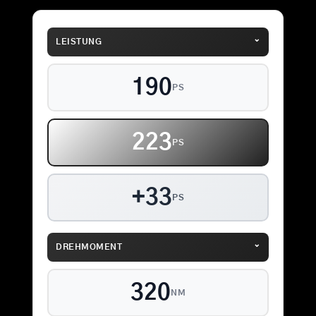
⌄
LEISTUNG
190
PS
223
PS
+33
PS
⌄
DREHMOMENT
320
NM