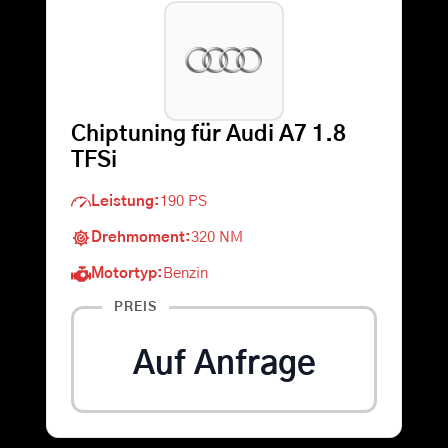
Warenkorb
Suche
Chiptuning für Audi A7 1.8
nach:
TFSi
Leistung:
190 PS
Drehmoment:
320 NM
Motortyp:
Benzin
PREIS
Auf Anfrage