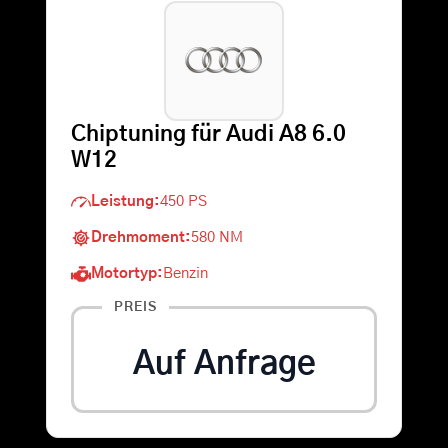
Warenkorb
Suche
Chiptuning für Audi A8 6.0
nach:
W12
Leistung:
450 PS
Drehmoment:
580 NM
Motortyp:
Benzin
PREIS
Auf Anfrage