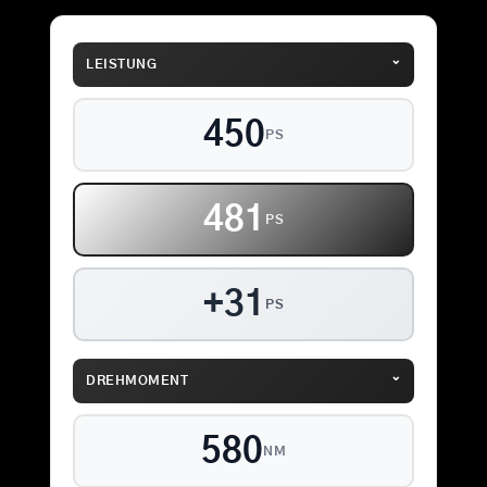
⌄
LEISTUNG
450
PS
481
PS
+31
PS
⌄
DREHMOMENT
580
NM