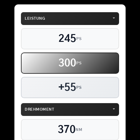
⌄
LEISTUNG
245
PS
300
PS
+55
PS
⌄
DREHMOMENT
370
NM