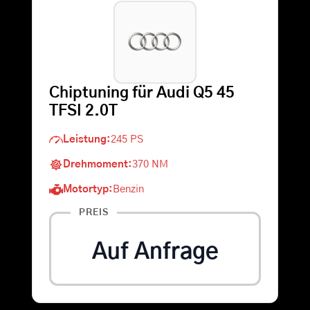
Warenkorb
Suche
Chiptuning für Audi Q5 45
nach:
TFSI 2.0T
Leistung:
245 PS
Drehmoment:
370 NM
Motortyp:
Benzin
PREIS
Auf Anfrage